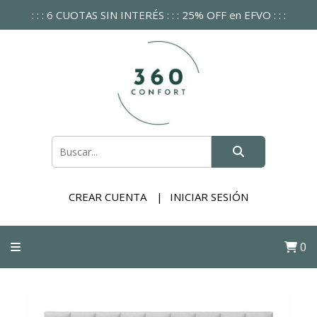
: : : 6 CUOTAS SIN INTERÉS : : : 25% OFF en EFVO : : :
CREAR CUENTA
INICIAR SESIÓN
0