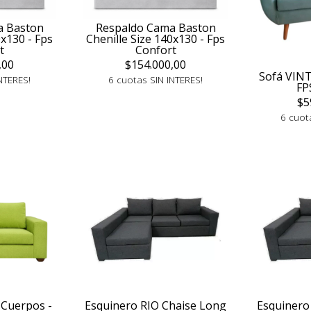
a Baston
Respaldo Cama Baston
0x130 - Fps
Chenille Size 140x130 - Fps
t
Confort
,00
$154.000,00
Sofá VINT
NTERES!
6 cuotas SIN INTERES!
FP
$5
6 cuot
 Cuerpos -
Esquinero RIO Chaise Long
Esquinero