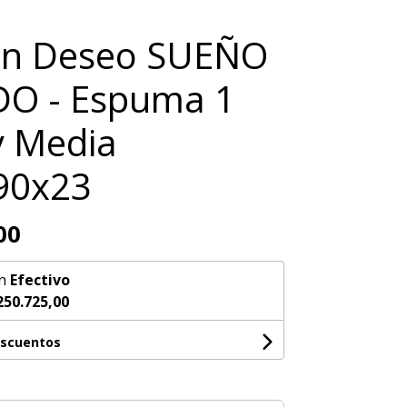
ón Deseo SUEÑO
O - Espuma 1
y Media
90x23
00
n
Efectivo
250.725,00
escuentos