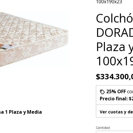
100x190x23
Colch
DORAD
Plaza 
100x1
$334.300,
25% OFF
co
Precio final:
$
 1 Plaza y Media
Ver cuotas y d
Cantidad