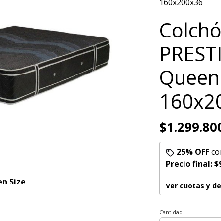
160x200x36
Colch
PREST
Queen 
160x2
$1.299.80
25% OFF
co
Precio final:
$
n Size
Ver cuotas y d
Cantidad