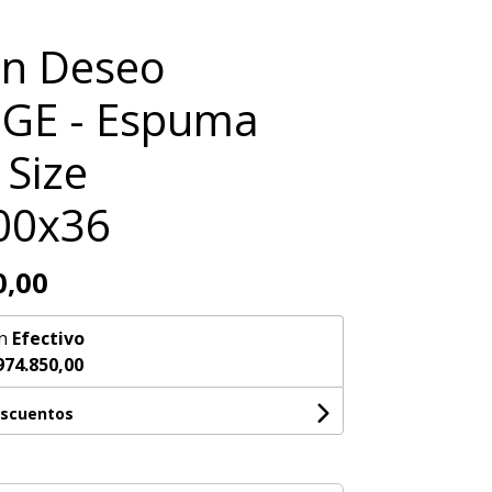
ón Deseo
IGE - Espuma
Size
00x36
0,00
n
Efectivo
974.850,00
escuentos