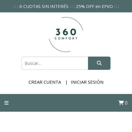
: : : 6 CUOTAS SIN INTERÉS : : : 25% OFF en EFVO : : :
CREAR CUENTA
INICIAR SESIÓN
0