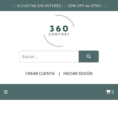
: : : 6 CUOTAS SIN INTERÉS : : : 25% OFF en EFVO : : :
CREAR CUENTA
INICIAR SESIÓN
0