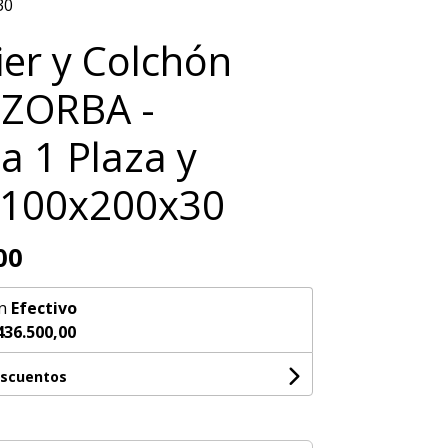
30
er y Colchón
 ZORBA -
 1 Plaza y
 100x200x30
00
n
Efectivo
436.500,00
escuentos