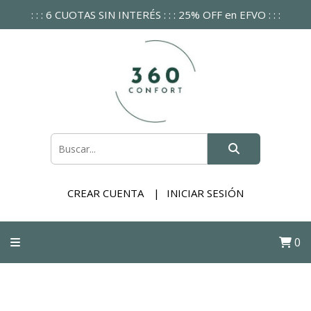
: : : 6 CUOTAS SIN INTERÉS : : : 25% OFF en EFVO : : :
CREAR CUENTA
INICIAR SESIÓN
0