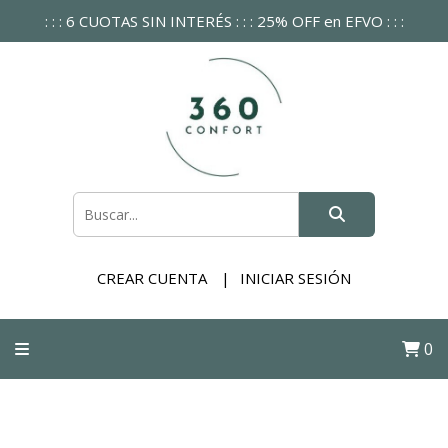
: : : 6 CUOTAS SIN INTERÉS : : : 25% OFF en EFVO : : :
CREAR CUENTA
INICIAR SESIÓN
0