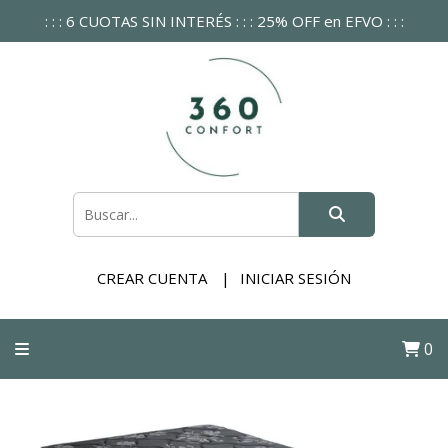
: : : 6 CUOTAS SIN INTERÉS : : : 25% OFF en EFVO : : :
CREAR CUENTA
INICIAR SESIÓN
0