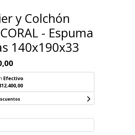
er y Colchón
 CORAL - Espuma
as 140x190x33
0,00
n
Efectivo
812.400,00
escuentos