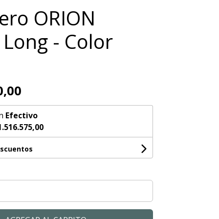
nero ORION
 Long - Color
0,00
n
Efectivo
1.516.575,00
escuentos