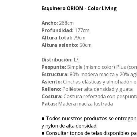
Esquinero ORION - Color Living
Ancho:
268cm
Profundidad:
177cm
Altura total:
79cm
Altura asiento:
50cm
Distribución:
L/J
Pespunte:
Simple (mismo color) Plus (co
Estructura:
80% madera maciza y 20% agl
Asiento:
Cinchas elásticas y almohadón en
Relleno:
Poliéster alta densidad y guata
Costura:
Costura reforzada con pespunt
Patas:
Madera maciza lustrada
■ Todos nuestros productos se entregan
y nylon de alta densidad.
■ Consultar tonos de telas disponibles par