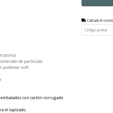
Calculá el costo
ntratono)
omerado de partículas
 poliéster soft
e
 embalados con cartón corrugado
a el tapizado.