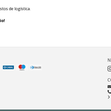
tos de logística.
io!
N
C