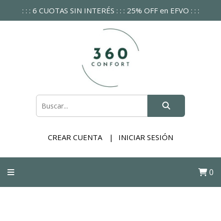
: : : 6 CUOTAS SIN INTERÉS : : : 25% OFF en EFVO : : :
CREAR CUENTA
INICIAR SESIÓN
0