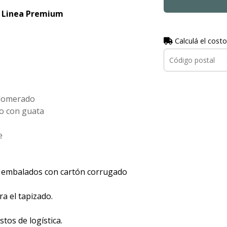
- Linea Premium
Calculá el costo
lomerado
do con guata
e
 embalados con cartón corrugado
a el tapizado.
tos de logística.