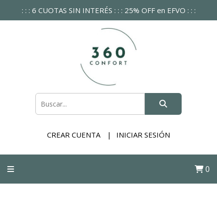
: : : 6 CUOTAS SIN INTERÉS : : : 25% OFF en EFVO : : :
CREAR CUENTA
INICIAR SESIÓN
0