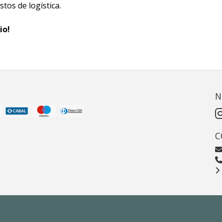
tos de logística.
io!
N
C