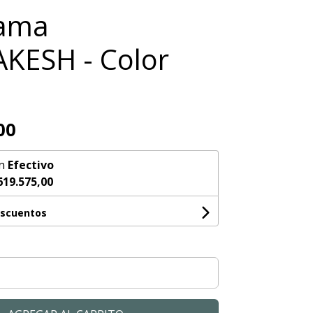
cama
KESH - Color
00
n
Efectivo
619.575,00
escuentos