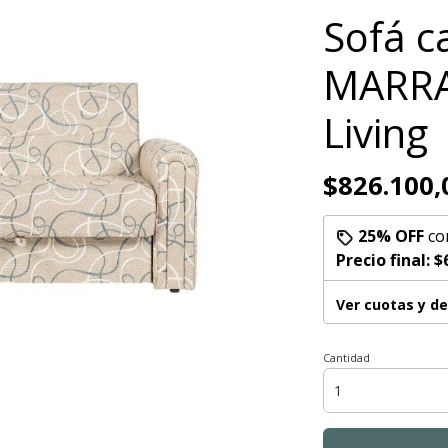
Sofá 
MARRA
Living
$826.100,
25% OFF
co
Precio final:
$
Ver cuotas y d
Cantidad